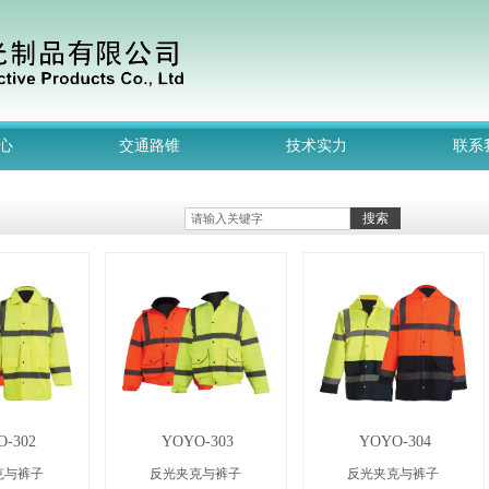
心
交通路锥
技术实力
联系
搜索
-302
YOYO-303
YOYO-304
克与裤子
反光夹克与裤子
反光夹克与裤子