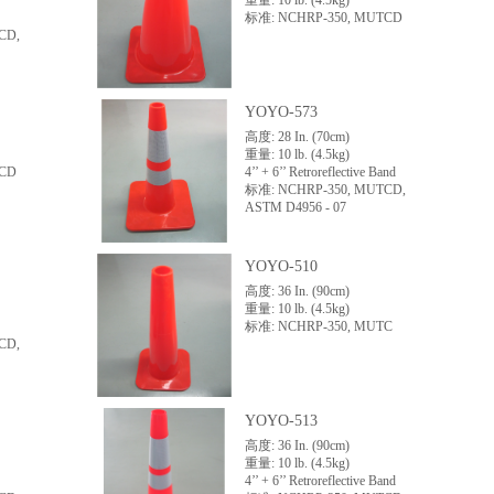
重量: 10 lb. (4.5kg)
标准: NCHRP-350, MUTCD
CD,
YOYO-573
高度: 28 In. (70cm)
重量: 10 lb. (4.5kg)
TCD
4’’ + 6’’ Retroreflective Band
标准: NCHRP-350, MUTCD,
ASTM D4956 - 07
YOYO-510
高度: 36 In. (90cm)
重量: 10 lb. (4.5kg)
标准: NCHRP-350, MUTC
CD,
YOYO-513
高度: 36 In. (90cm)
重量: 10 lb. (4.5kg)
4’’ + 6’’ Retroreflective Band