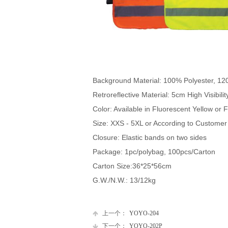
Background Material: 100% Polyester, 12
Retroreflective Material: 5cm High Visibi
Color: Available in Fluorescent Yellow or
Size: XXS - 5XL or According to Customer
Closure: Elastic bands on two sides
Package: 1pc/polybag, 100pcs/Carton
Carton Size:36*25*56cm
G.W./N.W.: 13/12kg
上一个：
YOYO-204
下一个：
YOYO-202P